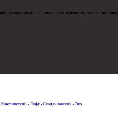
любой сложности
из ценных пород деревьев
профессиональны
- Классический
- Лофт
- Скандинавский
- Эко