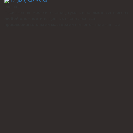
+7 (930) 838-63-33
Industrial
Производство мебели, лестниц, кухонь и предметов интерьера
любой сложности
из ценных пород деревьев
профессиональными мастерами
с многолетним опытом