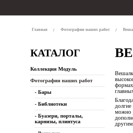
Главная
Фотографии наших работ
Веша
В
КАТАЛОГ
Коллекция Модуль
Вешалк
высоко
Фотографии наших работ
формах
главны
- Бары
Благод
- Библиотеки
долгие
можно 
- Буазери, порталы,
дополн
карнизы, плинтуса
другими